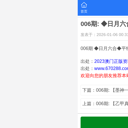
首页
006期: ◆日月
发表于：2026-01-06 00:31
006期 ◆日月六合◆平特
出处：
2023澳门正版
出处：
www.670288.co
欢迎向您的朋友推荐本
下篇：006期: 【墨
上篇：006期: 【乙