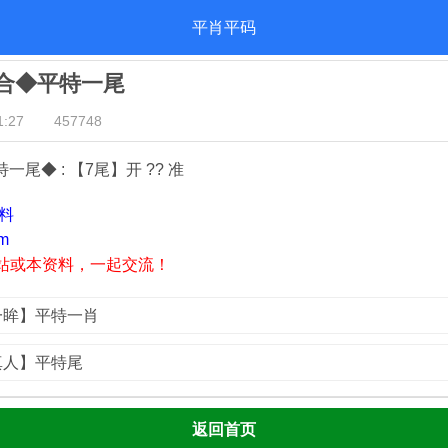
平肖平码
六合◆平特一尾
:27
457748
一尾◆ : 【7尾】开 ?? 准
资料
m
站或本资料，一起交流！
神一眸】平特一肖
甲真人】平特尾
返回首页